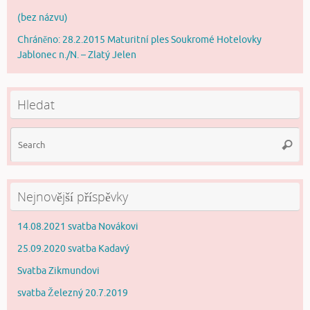
(bez názvu)
Chráněno: 28.2.2015 Maturitní ples Soukromé Hotelovky
Jablonec n./N. – Zlatý Jelen
Hledat
Se
Searc
for
Nejnovější příspěvky
14.08.2021 svatba Novákovi
25.09.2020 svatba Kadavý
Svatba Zikmundovi
svatba Železný 20.7.2019