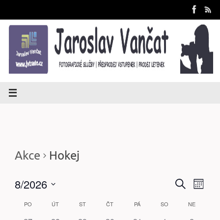
Skip
to
content
Akce
Hokej
8/2026
Hledat
Nav
Naviga
Měsíc
Vyberte
PO
ÚT
ST
ČT
PÁ
SO
NE
pro
Kalendář
datum.
pro